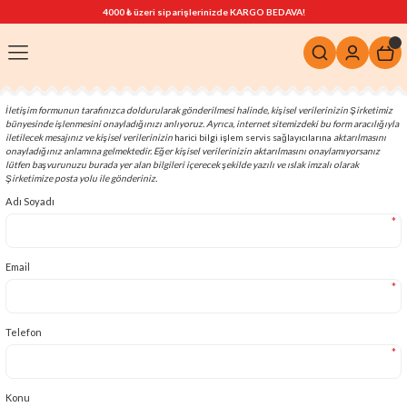
4000 ₺ üzeri siparişlerinizde KARGO BEDAVA!
İletişim formunun tarafınızca doldurularak gönderilmesi halinde, kişisel verilerinizin Şirketimiz
bünyesinde işlenmesini onayladığınızı anlıyoruz. Ayrıca, internet sitemizdeki bu form aracılığıyla
iletilecek mesajınız ve kişisel verilerinizin
harici bilgi işlem servis sağlayıcılarına
aktarılmasını
onayladığınız anlamına gelmektedir. Eğer kişisel verilerinizin aktarılmasını onaylamıyorsanız
lütfen başvurunuzu burada yer alan bilgileri içerecek şekilde yazılı ve ıslak imzalı olarak
Şirketimize posta yolu ile gönderiniz.
Adı Soyadı
*
Email
*
Telefon
*
Konu