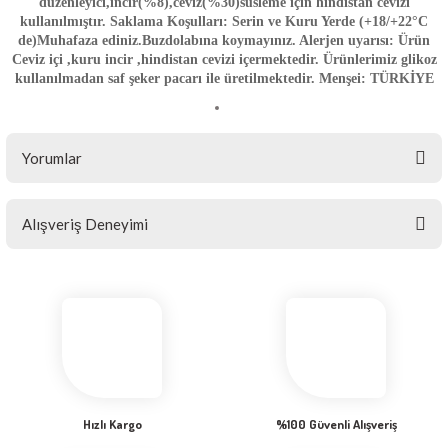
düzenleyici,incir(%8),ceviz(%30)süsleme için hindistan cevizi
kullanılmıştır. Saklama Koşulları: Serin ve Kuru Yerde (+18/+22°C
de)Muhafaza ediniz.Buzdolabına koymayınız. Alerjen uyarısı: Ürün
Ceviz içi ,kuru incir ,hindistan cevizi içermektedir. Ürünlerimiz glikoz
kullanılmadan saf şeker pacarı ile üretilmektedir. Menşei: TÜRKİYE
Yorumlar
Alışveriş Deneyimi
Bu ürüne ilk yorumu siz yapın!
Yorum Yaz
Sitemize ilk yorumu siz yapın!
Deneyimini Paylaş
Hızlı Kargo
%100 Güvenli Alışveriş