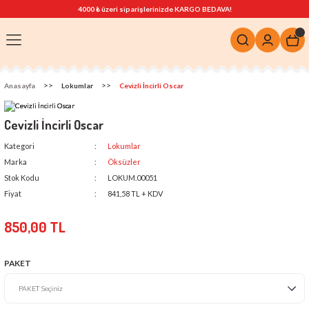
4000 ₺ üzeri siparişlerinizde KARGO BEDAVA!
Anasayfa
Lokumlar
Cevizli İncirli Oscar
Cevizli İncirli Oscar
Kategori
Lokumlar
Marka
Öksüzler
Stok Kodu
LOKUM.00051
Fiyat
841,58 TL + KDV
850,00 TL
PAKET