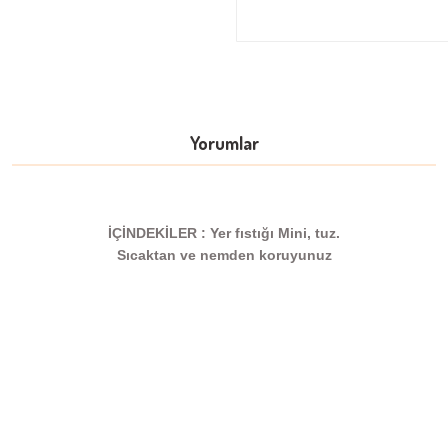
Yorumlar
İÇİNDEKİLER : Yer fıstığı Mini, tuz.
Sıcaktan ve nemden koruyunuz
Bu ürüne ilk yorumu siz yapın!
Sitemize ilk yorumu siz yapın!