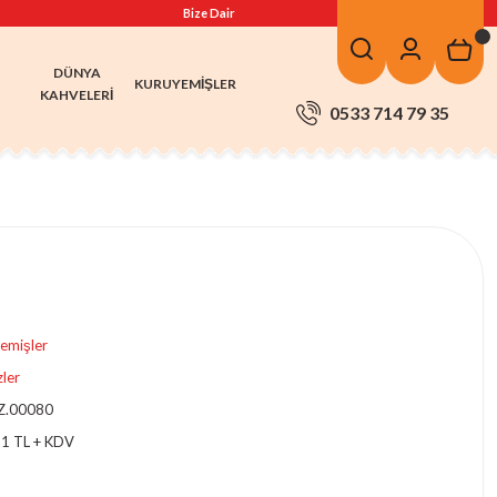
Bize Dair
DÜNYA
KURUYEMIŞLER
KAHVELERI
0533 714 79 35
emişler
ler
Z.00080
1 TL + KDV