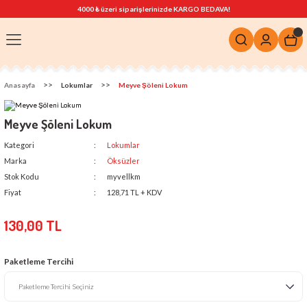
4000 ₺ üzeri siparişlerinizde KARGO BEDAVA!
Anasayfa
Lokumlar
Meyve Şöleni Lokum
Meyve Şöleni Lokum
Kategori
Lokumlar
Marka
Öksüzler
Stok Kodu
myvellkm
Fiyat
128,71 TL + KDV
130,00 TL
Paketleme Tercihi